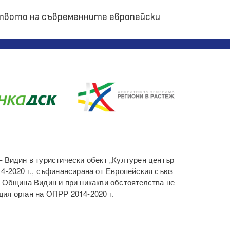
ството на съвременните европейски
– Видин в туристически обект „Културен център
14-2020 г., съфинансирана от Европейския съюз
т Община Видин и при никакви обстоятелства не
ия орган на ОПРР 2014-2020 г.