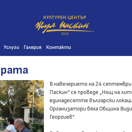
Премини
към
основното
съдържание
Услуги
Галерия
Контакти
урата
В навечерието на 24 септември
Паскин“ се проведе „Нощ на лит
единадесетте български локаци
Организатори бяха Община Види
Георгиев“.