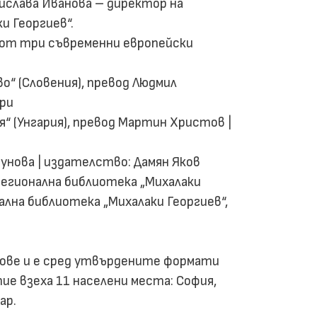
слава Иванова – директор на
и Георгиев“.
от три съвременни европейски
о“ (Словения), превод Людмил
ри
я“ (Унгария), превод Мартин Христов |
унова | издателство: Дамян Яков
егионална библиотека „Михалаки
лна библиотека „Михалаки Георгиев“,
дове и е сред утвърдените формати
ие взеха 11 населени места: София,
ар.