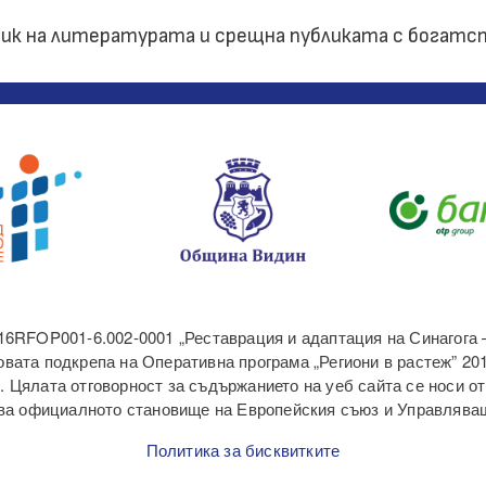
ник на литературата и срещна публиката с богат
16RFOP001-6.002-0001 „Реставрация и адаптация на Синагога 
вата подкрепа на Оперативна програма „Региони в растеж” 20
. Цялата отговорност за съдържанието на уеб сайта се носи о
зява официалното становище на Европейския съюз и Управляващ
Политика за бисквитките