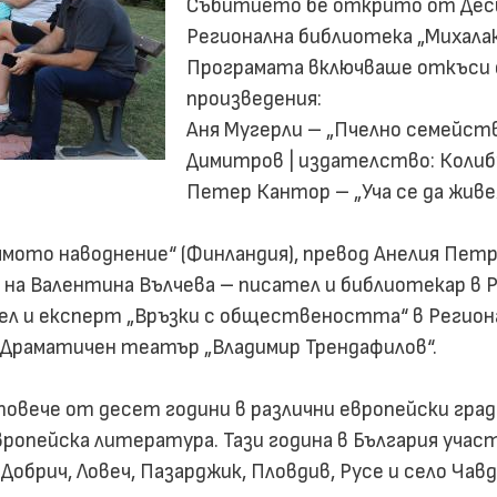
Събитието бе открито от Деси
Регионална библиотека „Михалак
Програмата включваше откъси 
произведения:
Аня Мугерли – „Пчелно семейств
Димитров | издателство: Колиб
Петер Кантор – „Уча се да живе
ямото наводнение“ (Финландия), превод Анелия Петр
на Валентина Вълчева – писател и библиотекар в Р
тел и експерт „Връзки с обществеността“ в Региона
в Драматичен театър „Владимир Трендафилов“.
повече от десет години в различни европейски гра
ропейска литература. Тази година в България участ
 Добрич, Ловеч, Пазарджик, Пловдив, Русе и село Чавд