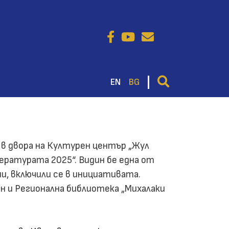
EN
BG
 в двора на Културен център „Жул
ературата 2025“. Видин бе една от
и, в
ключили се в инициативата.
н и Регионална библиотека „Михалаки