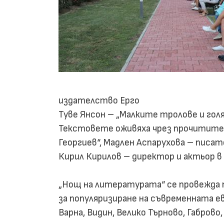
издателство Ерго
Туве Янсон – „Малките тролове и гол
Текстовете оживяха чрез прочитите 
Георгиев“, Мадлен Аспарухова – писа
Кирил Кирилов – директор и актьор 
„Нощ на литературата“ се провежда 
за популяризиране на съвременната ев
Варна, Видин, Велико Търново, Габрово,