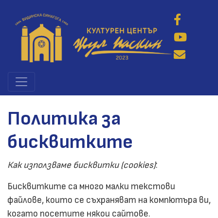
Премини
към
основното
съдържание
Политика за
бисквитките
Как използваме бисквитки (cookies)
:
Бисквитките са много малки текстови
файлове, които се съхраняват на компютъра ви,
когато посетите някои сайтове.