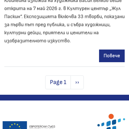
Юбилейна изложба на художника Васил Велков беше
открита на 7 май 2026 г. в Културен център „Жул
Паскин“. Експозицията включва 33 творби, показани
за първи път пред публика, и събра художници,
културни дейци, приятели и ценители на
изобразителното изкуство.
Повече
за
Отк
на
Pagination
юби
изл
жив
на
Вас
Вел