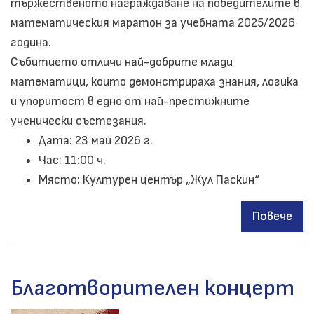
тържественото награждаване на победителите в
математическия маратон за учебната 2025/2026
година.
Събитието отличи най-добрите млади
математици, които демонстрираха знания, логика
и упоритост в едно от най-престижните
ученически състезания.
Дата: 23 май 2026 г.
Час: 11:00 ч.
Място: Културен център „Жул Паскин“
Повече
за
Тър
наг
на
Благотворителен концерт
поб