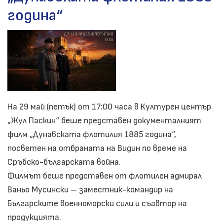
година“
На 29 май (петък) от 17:00 часа в Културен център
„Жул Паскин“ беше представен документалният
филм „Дунавската флотилия 1885 година“,
посветен на отбраната на Видин по време на
Сръбско-българската война.
Филмът беше представен от флотилен адмирал
Ваньо Мусински – заместник-командир на
Българските военноморски сили и съавтор на
продукцията.