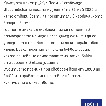
Културен център „Жул Паскин“ отбеляза
„Европейската нощ на музеите“ на 23 май 2026 г.,
като отвори врати за посетители в необичайното
вечерно време.
Гостите имаха възможност да се потопят в
атмосферата на музея след залез слънце и да се
запознаят с неговата история по интерактивен
начин. Всеки посетител получи буквословица,
която решаваше самостоятелно, откривайки
отговорите в експозицията.
Събитието премина при свободен вход от 18:00 до
24:00 ч. и привлече множество любители на
културата и изкуството.
Повече
за