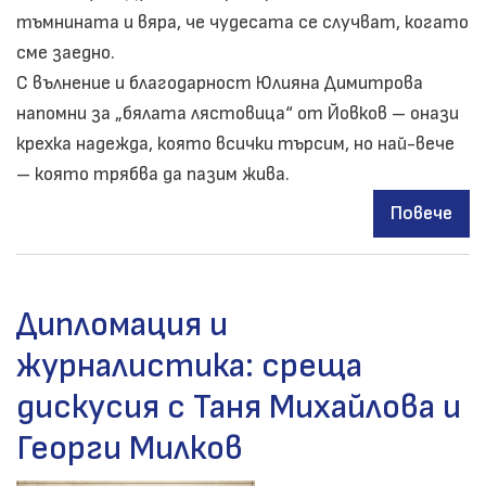
тъмнината и вяра, че чудесата се случват, когато
сме заедно.
С вълнение и благодарност Юлияна Димитрова
напомни за „бялата лястовица“ от Йовков – онази
крехка надежда, която всички търсим, но най-вече
– която трябва да пазим жива.
Повече
за
Бла
кон
Дипломация и
журналистика: среща
дискусия с Таня Михайлова и
Георги Милков