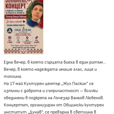
в
мат
мар
Една вечер, в която сърцата биеха в един ритъм…
Вечер, в която надеждата имаше глас, лице и
топлина.
На 17 май Културен център „Жул Паскин“ се
изпълни с доброта и съпричастност – всички
обединени в подкрепа на Лъчезар Ваньов Любенов.
Концертът, организиран от Общински културен
институт „Дунав“, се превърна в светлина в