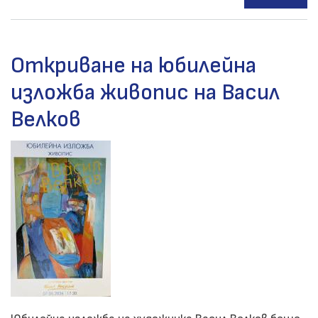
Дип
и
жур
Откриване на юбилейна
сре
изложба живопис на Васил
дис
с
Велков
Тан
Мих
и
Гео
Мил