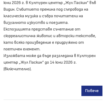
юни 2026 г. в Културен център „Жул Паскин“ във
Видин. Събитието премина под съпровода на
класическа музика и събра почитатели на
визуалното изкуство и поезията.
Експозицията представя съчетание от
сюрреалистична живопис и авторски текстове,
като всяко произведение е придружено от
поетичен елемент.
Изложбата може да бъде разгледана в Културен
център „Жул Паскин“ до 14 юни 2026 г.
(включително).
Повече
за
Отк
на