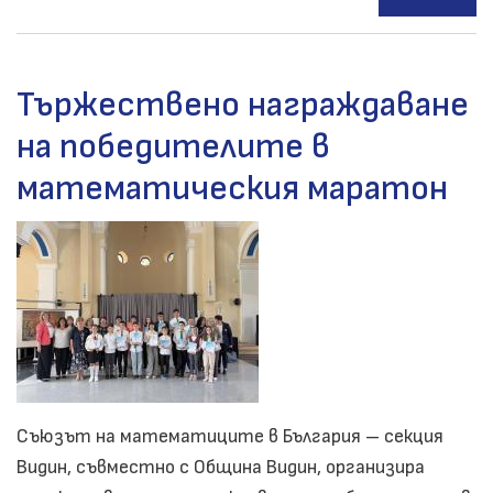
„Ев
но
на
Тържествено награждаване
муз
на победителите в
202
г.
математическия маратон
Съюзът на математиците в България – секция
Видин, съвместно с Община Видин, организира