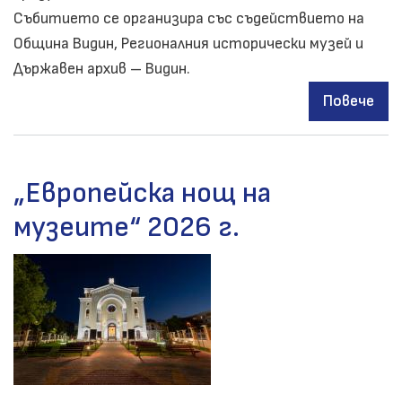
Събитието се организира със съдействието на
Община Видин, Регионалния исторически музей и
Държавен архив – Видин.
Повече
за
Пре
на
док
„Европейска нощ на
фил
музеите“ 2026 г.
„Ду
фло
188
год