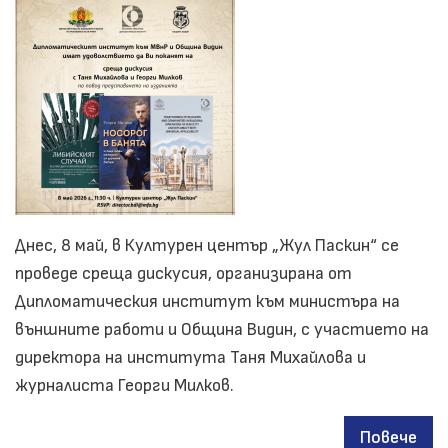
Page 1
Next
››
page
Днес, 8 май, в Културен център „Жул Паскин“ се
проведе среща дискусия, организирана от
Дипломатическия институт към министъра на
външните работи и Община Видин, с участието на
директора на института Таня Михайлова и
журналиста Георги Милков.
Повече
за