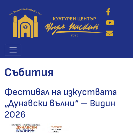
Премини
към
основното
съдържание
Събития
Фестивал на изкуствата
„Дунавски вълни“ – Видин
2026