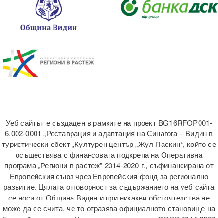
Уеб сайтът е създаден в рамките на проект BG16RFOP001-
6.002-0001 „Реставрация и адаптация на Синагога – Видин в
туристически обект „Културен център „Жул Паскин“, който се
осъществява с финансовата подкрепа на Оперативна
програма „Региони в растеж” 2014-2020 г., съфинансирана от
Европейския съюз чрез Европейския фонд за регионално
развитие. Цялата отговорност за съдържанието на уеб сайта
се носи от Община Видин и при никакви обстоятелства не
може да се счита, че то отразява официалното становище на