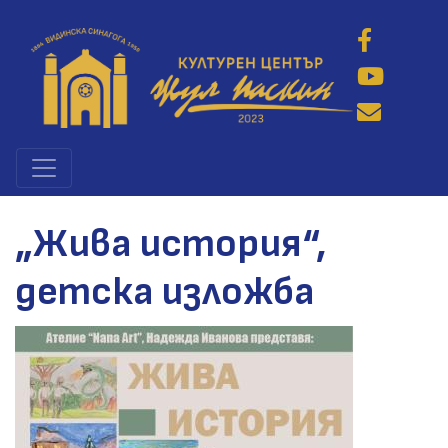
Премини
към
основното
съдържание
„Жива история“,
детска изложба